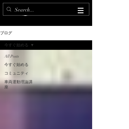
ブログ
今すぐ始める
All Posts
今すぐ始める
コミュニティ
車両運動理論講
座