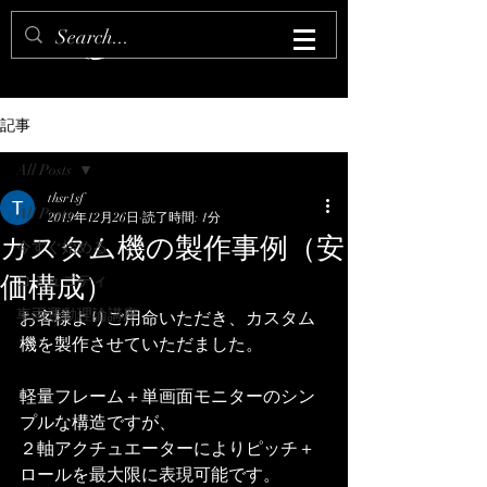
記事
All Posts
thsr1sf
All Posts
2019年12月26日
読了時間: 1分
カスタム機の製作事例（安
今すぐ始める
価構成）
コミュニティ
車両運動理論講座
お客様よりご用命いただき、カスタム
機を製作させていただました。
軽量フレーム＋単画面モニターのシン
プルな構造ですが、
２軸アクチュエーターによりピッチ＋
ロールを最大限に表現可能です。